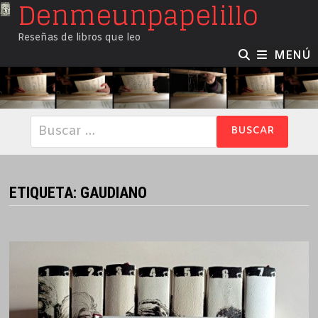
Denmeunpapelillo
Saltar
al
Reseñas de libros que leo
contenido
MENÚ
Buscar:
ETIQUETA:
GAUDIANO