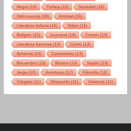
Negra
(19)
Política
(19)
Sociedad
(18)
Delincuencia
(18)
Amistad
(16)
Literatura italiana
(16)
Tebeo
(15)
Religión
(15)
Juventud
(14)
Crimen
(13)
Literatura francesa
(13)
Cómic
(13)
Bohemia
(13)
Costumbres
(13)
Recuerdos
(13)
Música
(13)
Sajalín
(13)
Jerga
(12)
Aventuras
(12)
Filosofía
(12)
Trilogías
(11)
Dirtyworks
(11)
Violencia
(11)