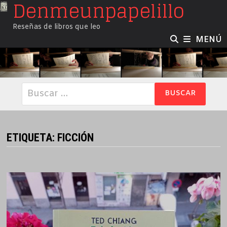
Denmeunpapelillo
Saltar
al
Reseñas de libros que leo
contenido
MENÚ
Buscar:
ETIQUETA:
FICCIÓN