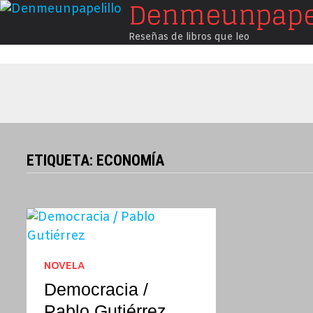
Denmeunpapel
Saltar
al
Reseñas de libros que leo
contenido
ETIQUETA:
ECONOMÍA
NOVELA
Democracia /
Pablo Gutiérrez