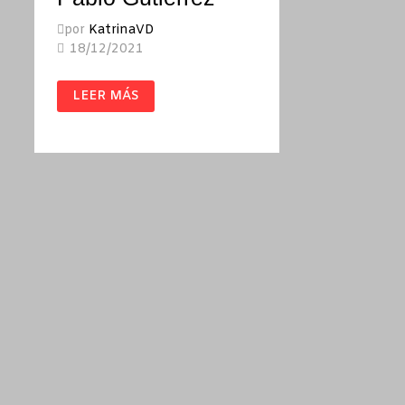
por
KatrinaVD
18/12/2021
DEMOCRACIA
LEER MÁS
/
PABLO
GUTIÉRREZ