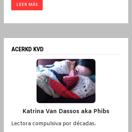
MAKING
LEER MÁS
FLU$
/
EL
BLOQUE
ACERKD KVD
Katrina Van Dassos aka Phibs
Lectora compulsiva por décadas.