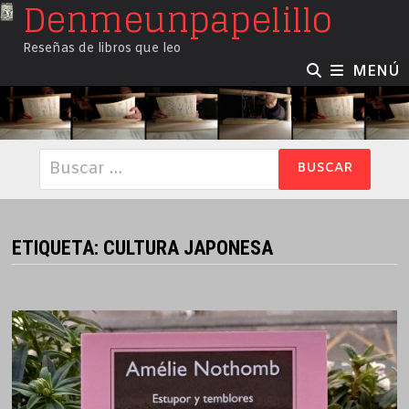
Denmeunpapelillo
Saltar
al
Reseñas de libros que leo
contenido
MENÚ
Buscar:
ETIQUETA:
CULTURA JAPONESA