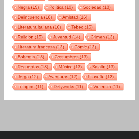
Negra
(19)
Política
(19)
Sociedad
(18)
Delincuencia
(18)
Amistad
(16)
Literatura italiana
(16)
Tebeo
(15)
Religión
(15)
Juventud
(14)
Crimen
(13)
Literatura francesa
(13)
Cómic
(13)
Bohemia
(13)
Costumbres
(13)
Recuerdos
(13)
Música
(13)
Sajalín
(13)
Jerga
(12)
Aventuras
(12)
Filosofía
(12)
Trilogías
(11)
Dirtyworks
(11)
Violencia
(11)