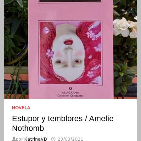
NOVELA
Estupor y temblores / Amelie
Nothomb
por
KatrinaVD
23/03/2021