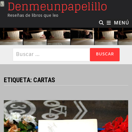
Denmeunpapelillo
Saltar
al
Reseñas de libros que leo
contenido
MENÚ
Buscar:
ETIQUETA:
CARTAS