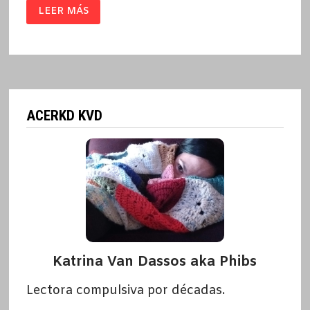
LA
LEER MÁS
RESISTENCIA
/
ERNESTO
SABATO
ACERKD KVD
Katrina Van Dassos aka Phibs
Lectora compulsiva por décadas.