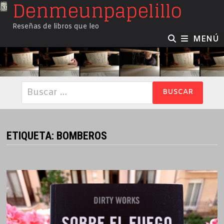
Denmeunpapelillo
Saltar
al
Reseñas de libros que leo
contenido
MENÚ
Buscar:
ETIQUETA:
BOMBEROS