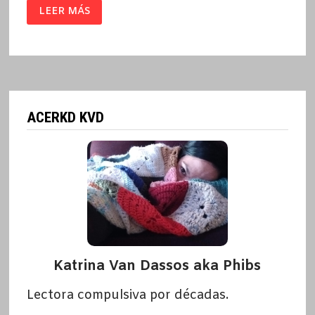
SOBRE
LEER MÁS
EL
FUEGO
/
LARRY
BROWN
ACERKD KVD
Katrina Van Dassos aka Phibs
Lectora compulsiva por décadas.