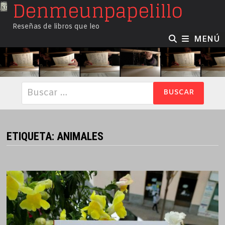
Denmeunpapelillo
Saltar
al
Reseñas de libros que leo
contenido
MENÚ
Buscar:
ETIQUETA:
ANIMALES