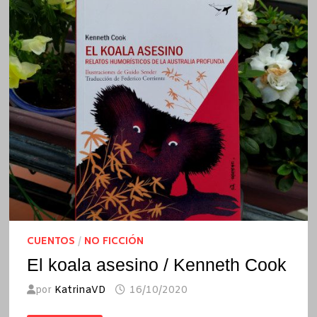
CUENTOS
/
NO FICCIÓN
El koala asesino / Kenneth Cook
por
KatrinaVD
16/10/2020