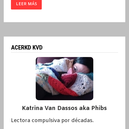
EL
LEER MÁS
KOALA
ASESINO
/
KENNETH
COOK
ACERKD KVD
Katrina Van Dassos aka Phibs
Lectora compulsiva por décadas.