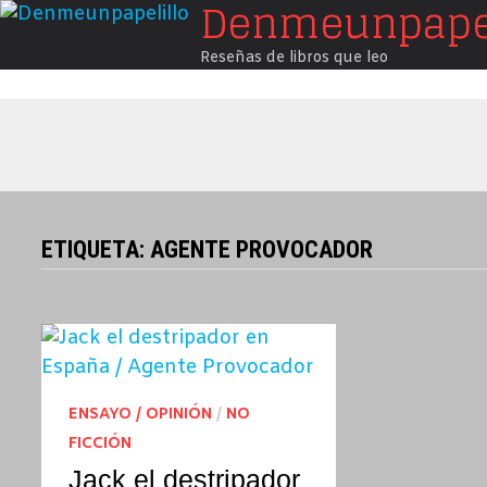
Denmeunpapel
Saltar
al
Reseñas de libros que leo
contenido
ETIQUETA:
AGENTE PROVOCADOR
ENSAYO / OPINIÓN
/
NO
FICCIÓN
Jack el destripador