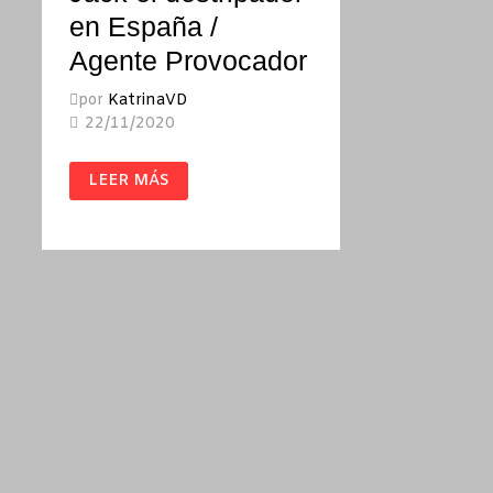
en España /
Agente Provocador
por
KatrinaVD
22/11/2020
JACK
LEER MÁS
EL
DESTRIPADOR
EN
ESPAÑA
/
AGENTE
PROVOCADOR