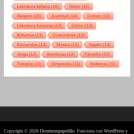
Literatura italiana
(16)
Tebeo
(15)
Religión
(15)
Juventud
(14)
Crimen
(13)
Literatura francesa
(13)
Cómic
(13)
Bohemia
(13)
Costumbres
(13)
Recuerdos
(13)
Música
(13)
Sajalín
(13)
Jerga
(12)
Aventuras
(12)
Filosofía
(12)
Trilogías
(11)
Dirtyworks
(11)
Violencia
(11)
Copyright © 2026
Denmeunpapelillo
. Funciona con
WordPress
y