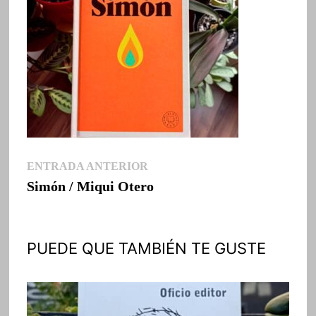
Navegación
Entrada
ENTRADA ANTERIOR
anterior:
Simón / Miqui Otero
de
entradas
PUEDE QUE TAMBIÉN TE GUSTE