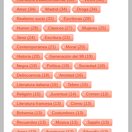
Amor
(34)
Madrid
(34)
Droga
(34)
Realismo sucio
(32)
Escritoras
(28)
Humor
(28)
Clásicos
(27)
Mujeres
(25)
Sexo
(24)
Escritura
(22)
Contemporánea
(21)
Moral
(20)
Historia
(20)
Generación del 98
(19)
Negra
(19)
Política
(19)
Sociedad
(18)
Delincuencia
(18)
Amistad
(16)
Literatura italiana
(16)
Tebeo
(15)
Religión
(15)
Juventud
(14)
Crimen
(13)
Literatura francesa
(13)
Cómic
(13)
Bohemia
(13)
Costumbres
(13)
Recuerdos
(13)
Música
(13)
Sajalín
(13)
Jerga
(12)
Aventuras
(12)
Filosofía
(12)