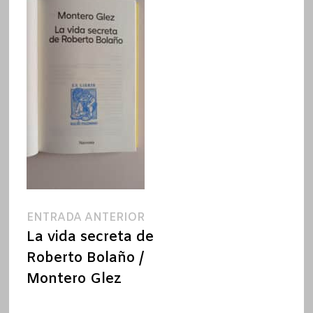
Navegación
Entrada
ENTRADA ANTERIOR
anterior:
La vida secreta de
de
Roberto Bolaño /
entradas
Montero Glez