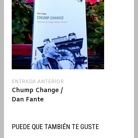
Navegación
Entrada
ENTRADA ANTERIOR
anterior:
Chump Change /
de
Dan Fante
entradas
PUEDE QUE TAMBIÉN TE GUSTE