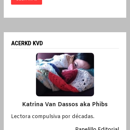
6
DEL
AÑO
2022:
LAS
LECTURAS
MÁS
MOLONAS
ACERKD KVD
Katrina Van Dassos aka Phibs
Lectora compulsiva por décadas.
Papelillo Editorial