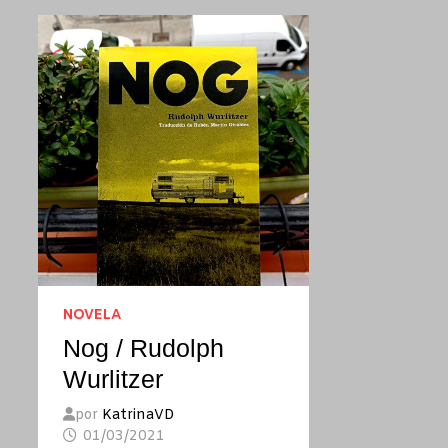
NOVELA
Nog / Rudolph
Wurlitzer
por
KatrinaVD
01/03/2021