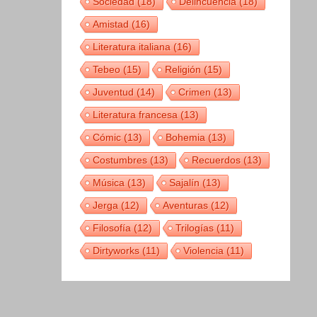
Sociedad
(18)
Delincuencia
(18)
Amistad
(16)
Literatura italiana
(16)
Tebeo
(15)
Religión
(15)
Juventud
(14)
Crimen
(13)
Literatura francesa
(13)
Cómic
(13)
Bohemia
(13)
Costumbres
(13)
Recuerdos
(13)
Música
(13)
Sajalín
(13)
Jerga
(12)
Aventuras
(12)
Filosofía
(12)
Trilogías
(11)
Dirtyworks
(11)
Violencia
(11)