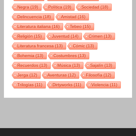
Negra
(19)
Política
(19)
Sociedad
(18)
Delincuencia
(18)
Amistad
(16)
Literatura italiana
(16)
Tebeo
(15)
Religión
(15)
Juventud
(14)
Crimen
(13)
Literatura francesa
(13)
Cómic
(13)
Bohemia
(13)
Costumbres
(13)
Recuerdos
(13)
Música
(13)
Sajalín
(13)
Jerga
(12)
Aventuras
(12)
Filosofía
(12)
Trilogías
(11)
Dirtyworks
(11)
Violencia
(11)