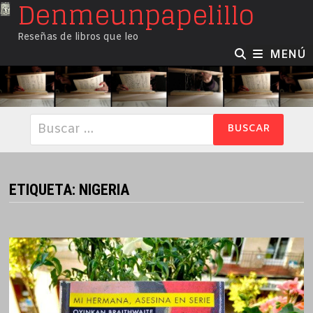
Denmeunpapelillo
Saltar
al
Reseñas de libros que leo
contenido
MENÚ
Buscar:
ETIQUETA:
NIGERIA