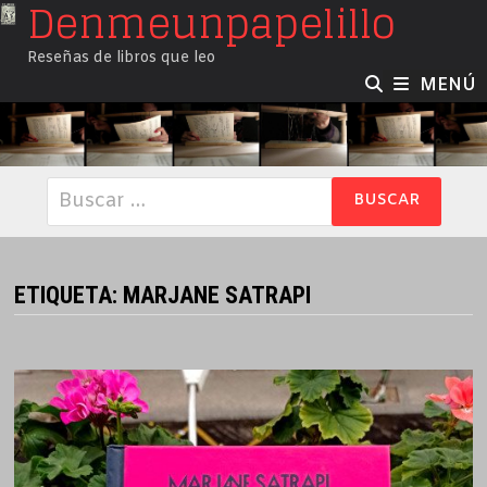
Denmeunpapelillo
Saltar
al
Reseñas de libros que leo
contenido
MENÚ
Buscar:
ETIQUETA:
MARJANE SATRAPI