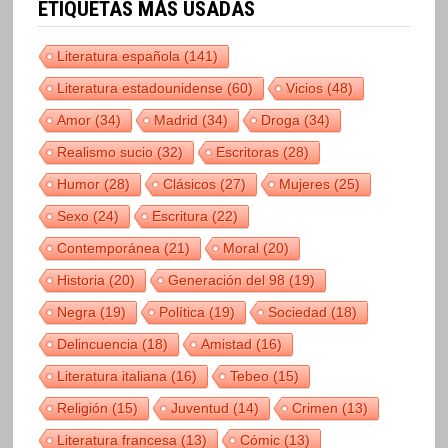
ETIQUETAS MÁS USADAS
Literatura española
(141)
Literatura estadounidense
(60)
Vicios
(48)
Amor
(34)
Madrid
(34)
Droga
(34)
Realismo sucio
(32)
Escritoras
(28)
Humor
(28)
Clásicos
(27)
Mujeres
(25)
Sexo
(24)
Escritura
(22)
Contemporánea
(21)
Moral
(20)
Historia
(20)
Generación del 98
(19)
Negra
(19)
Política
(19)
Sociedad
(18)
Delincuencia
(18)
Amistad
(16)
Literatura italiana
(16)
Tebeo
(15)
Religión
(15)
Juventud
(14)
Crimen
(13)
Literatura francesa
(13)
Cómic
(13)