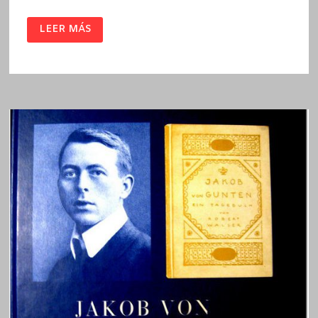
EL
LEER MÁS
BANDIDO
/
ROBERT
WALSER