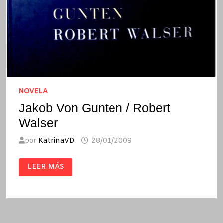
NOVELA
Jakob Von Gunten / Robert
Walser
por
KatrinaVD
28/01/2009
JAKOB
LEER MÁS
VON
GUNTEN
/
ROBERT
WALSER