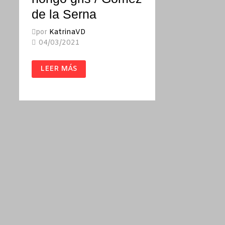
de la Serna
por
KatrinaVD
04/03/2021
EL
LEER MÁS
CABALLERO
DEL
HONGO
GRIS
/
GÓMEZ
DE
LA
SERNA