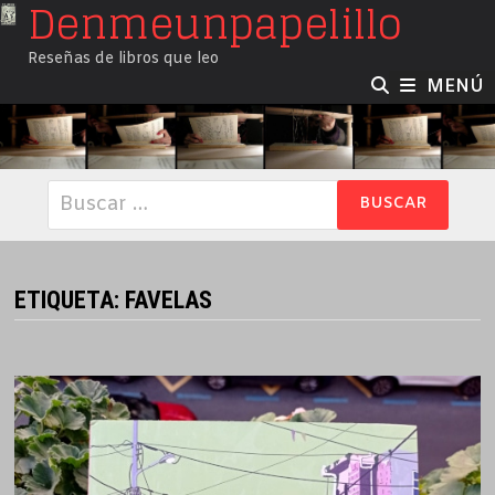
Denmeunpapelillo
Saltar
al
Reseñas de libros que leo
contenido
MENÚ
Buscar:
ETIQUETA:
FAVELAS