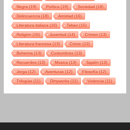
Negra
(19)
Política
(19)
Sociedad
(18)
Delincuencia
(18)
Amistad
(16)
Literatura italiana
(16)
Tebeo
(15)
Religión
(15)
Juventud
(14)
Crimen
(13)
Literatura francesa
(13)
Cómic
(13)
Bohemia
(13)
Costumbres
(13)
Recuerdos
(13)
Música
(13)
Sajalín
(13)
Jerga
(12)
Aventuras
(12)
Filosofía
(12)
Trilogías
(11)
Dirtyworks
(11)
Violencia
(11)