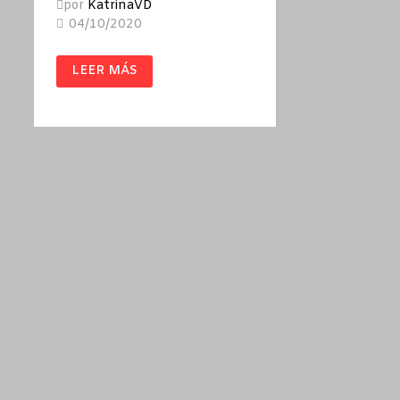
por
KatrinaVD
04/10/2020
PATRIA
LEER MÁS
/
FERNANDO
ARAMBURU