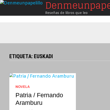
Denmeunpapel
Saltar
al
Reseñas de libros que leo
contenido
ETIQUETA:
EUSKADI
NOVELA
Patria / Fernando
Aramburu