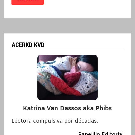
DESDE
EL
MANICOMIO
/
DARIO
DŽAMONJA
ACERKD KVD
Katrina Van Dassos aka Phibs
Lectora compulsiva por décadas.
Papelillo Editorial