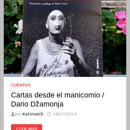
CUENTOS
Cartas desde el manicomio /
Dario Džamonja
por
KatrinaVD
28/07/2024
CARTAS
LEER MÁS