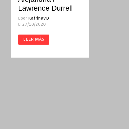
Lawrence Durrell
por
KatrinaVD
27/10/2020
EL
LEER MÁS
CUARTETO
DE
ALEJANDRÍA
/
LAWRENCE
DURRELL