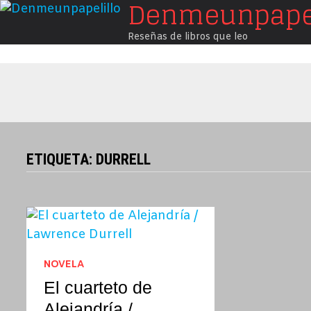
Denmeunpapel
Saltar
al
Reseñas de libros que leo
contenido
ETIQUETA:
DURRELL
NOVELA
El cuarteto de
Alejandría /