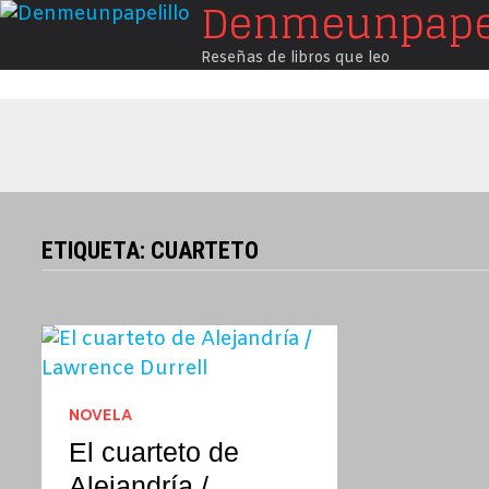
Denmeunpapel
Saltar
al
Reseñas de libros que leo
contenido
ETIQUETA:
CUARTETO
NOVELA
El cuarteto de
Alejandría /