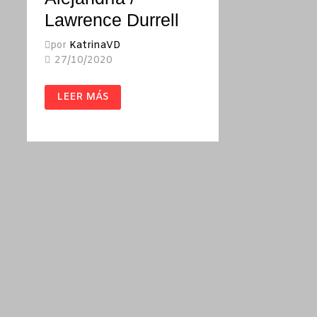
Lawrence Durrell
por
KatrinaVD
27/10/2020
EL
LEER MÁS
CUARTETO
DE
ALEJANDRÍA
/
LAWRENCE
DURRELL