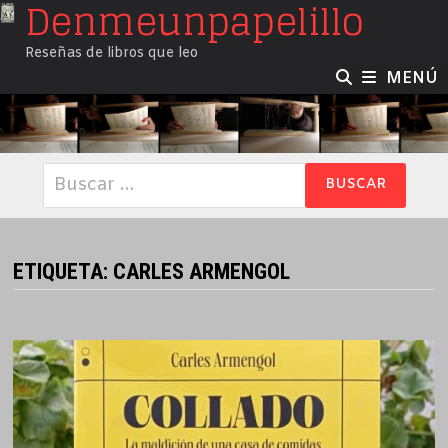
Denmeunpapelillo
Saltar
al
Reseñas de libros que leo
contenido
MENÚ
Buscar:
ETIQUETA:
CARLES ARMENGOL