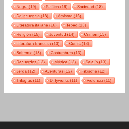
Negra
(19)
Política
(19)
Sociedad
(18)
Delincuencia
(18)
Amistad
(16)
Literatura italiana
(16)
Tebeo
(15)
Religión
(15)
Juventud
(14)
Crimen
(13)
Literatura francesa
(13)
Cómic
(13)
Bohemia
(13)
Costumbres
(13)
Recuerdos
(13)
Música
(13)
Sajalín
(13)
Jerga
(12)
Aventuras
(12)
Filosofía
(12)
Trilogías
(11)
Dirtyworks
(11)
Violencia
(11)