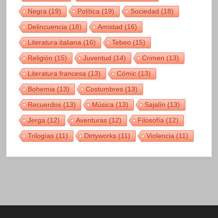
Negra
(19)
Política
(19)
Sociedad
(18)
Delincuencia
(18)
Amistad
(16)
Literatura italiana
(16)
Tebeo
(15)
Religión
(15)
Juventud
(14)
Crimen
(13)
Literatura francesa
(13)
Cómic
(13)
Bohemia
(13)
Costumbres
(13)
Recuerdos
(13)
Música
(13)
Sajalín
(13)
Jerga
(12)
Aventuras
(12)
Filosofía
(12)
Trilogías
(11)
Dirtyworks
(11)
Violencia
(11)