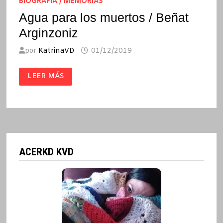
BIOGRAFÍA / MEMORIAS
Agua para los muertos / Beñat
Arginzoniz
por
KatrinaVD
01/12/2019
AGUA
LEER MÁS
PARA
LOS
MUERTOS
/
BEÑAT
ARGINZONIZ
ACERKD KVD