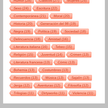
Humor
(28)
Clásicos
(27)
Mujeres
(25)
Sexo
(24)
Escritura
(22)
Contemporánea
(21)
Moral
(20)
Historia
(20)
Generación del 98
(19)
Negra
(19)
Política
(19)
Sociedad
(18)
Delincuencia
(18)
Amistad
(16)
Literatura italiana
(16)
Tebeo
(15)
Religión
(15)
Juventud
(14)
Crimen
(13)
Literatura francesa
(13)
Cómic
(13)
Bohemia
(13)
Costumbres
(13)
Recuerdos
(13)
Música
(13)
Sajalín
(13)
Jerga
(12)
Aventuras
(12)
Filosofía
(12)
Trilogías
(11)
Dirtyworks
(11)
Violencia
(11)