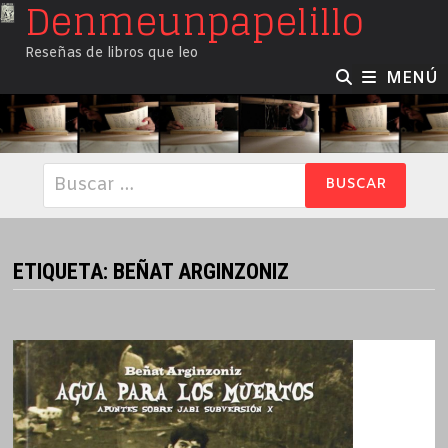
Denmeunpapelillo
Saltar
al
Reseñas de libros que leo
contenido
MENÚ
Buscar:
ETIQUETA:
BEÑAT ARGINZONIZ