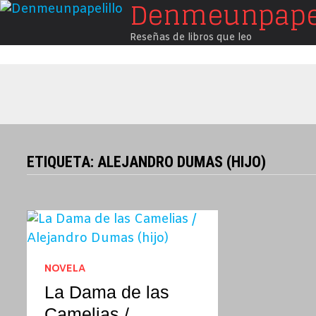
Denmeunpapel
Saltar
al
Reseñas de libros que leo
contenido
ETIQUETA:
ALEJANDRO DUMAS (HIJO)
NOVELA
La Dama de las
Camelias /