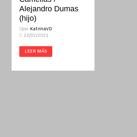
Alejandro Dumas
(hijo)
por
KatrinaVD
23/02/2021
LA
LEER MÁS
DAMA
DE
LAS
CAMELIAS
/
ALEJANDRO
DUMAS
(HIJO)