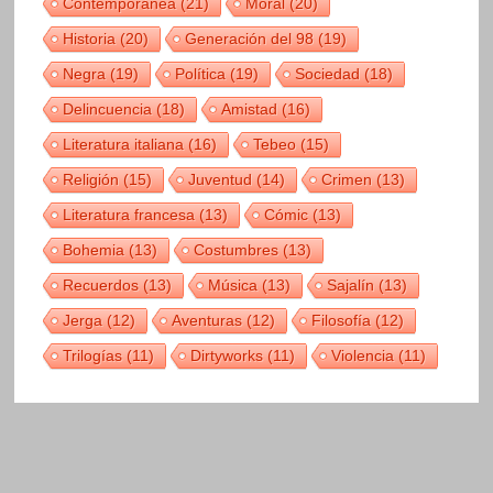
Contemporánea
(21)
Moral
(20)
Historia
(20)
Generación del 98
(19)
Negra
(19)
Política
(19)
Sociedad
(18)
Delincuencia
(18)
Amistad
(16)
Literatura italiana
(16)
Tebeo
(15)
Religión
(15)
Juventud
(14)
Crimen
(13)
Literatura francesa
(13)
Cómic
(13)
Bohemia
(13)
Costumbres
(13)
Recuerdos
(13)
Música
(13)
Sajalín
(13)
Jerga
(12)
Aventuras
(12)
Filosofía
(12)
Trilogías
(11)
Dirtyworks
(11)
Violencia
(11)