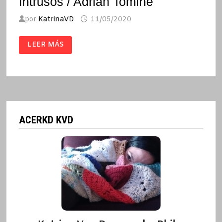
Intrusos / Adrian Tomine
por
KatrinaVD
11/05/2020
INTRUSOS
LEER MÁS
/
ADRIAN
TOMINE
ACERKD KVD